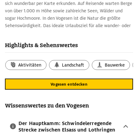
sich wunderbar per Karte erkunden. Auf Reisende warten Berge
von über 1.000 m Höhe sowie zahlreiche Seen, Wälder und
sogar Hochmoore. In den Vogesen ist die Natur die größte
Sehenswürdigkeit. Das ideale Urlaubsziel für alle wander- oder
radsportfreudigen Reisenden, die einmal so richtig abschalten
wollen.
Highlights & Sehenswertes
Routenplaner Nordvogesen:
Grenzüberquerung zu Fuß oder mit dem Rad
Aktivitäten
Landschaft
Bauwerke
Mal eben von Deutschland nach Frankreich, das geht in den
Vogesen problemlos. Zusammen mit dem Pfälzerwald auf
deutschem Boden bildet der Naturpark der Nordvogesen das
Vogesen entdecken
länderverbindende Biosphärenreservat Pfälzerwald-Vosges du
Nord. Besonders empfehlenswert sind hier der Baumwipfelpfad
Fischbach, ein Highlight für Kinder und Erwachsene sowie die
Wissenswertes zu den Vogesen
Ruine der mittelalterlichen Felsenburg Wasenburg auf
französischer Seite.
Der Hauptkamm: Schwindelerregende
Strecke zwischen Elsass und Lothringen
Die Südvogesen per Reiseführer erkunden