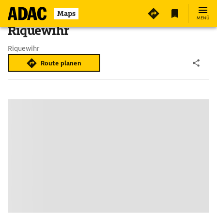
Maps
MENÜ
Riquewihr
Riquewihr
Route planen