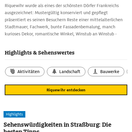
Riquewihr wurde als eines der schönsten Dörfer Frankreichs
ausgezeichnet: Mustergültig konserviert und gepflegt
präsentiert es seinen Besuchern Reste einer mittelalterlichen
Stadtmauer, Fachwerk, bunte Fassadenbemalung, manch
kurioses Dekor, romantische Winkel, Winstub an Winstub -
einige davon in lauschigen Innenhöfen -, Geschäfte mit
Kougelhopf, Baeckeoffe und Munsterkäse.
Highlights & Sehenswertes
Wahrzeichen ist der Dolder, ein ehemaliger Wachturm aus dem
13. Jh. mit Fachwerk, Uhr, Glockentürmchen und vier
Fensterreihen übereinander - im Inneren heute ein
Aktivitäten
Landschaft
Bauwerke
Heimatmuseum.
Riquewihr entdecken
Highlights
Sehenswürdigkeiten in Straßburg: Die
besten Tipps