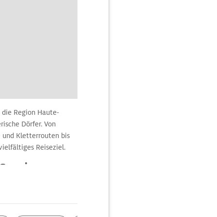
t die Region Haute-
rische Dörfer. Von
und Kletterrouten bis
elfältiges Reiseziel.
-Savoie
sten. Im Sommer locken
landschaft. Der Mont
 für Bergsteiger und
 es auch zahlreiche