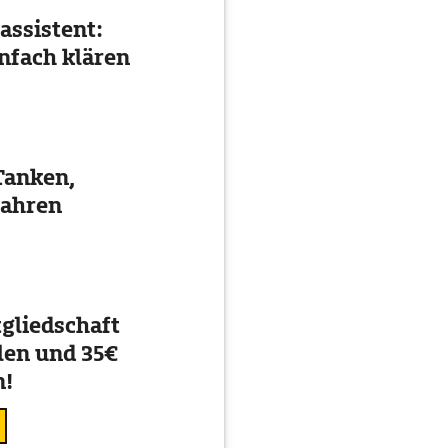
assistent:
nfach klären
Tanken,
fahren
gliedschaft
en und 35€
n!