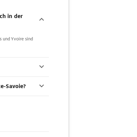
ch in der
s und Yvoire sind
te-Savoie?