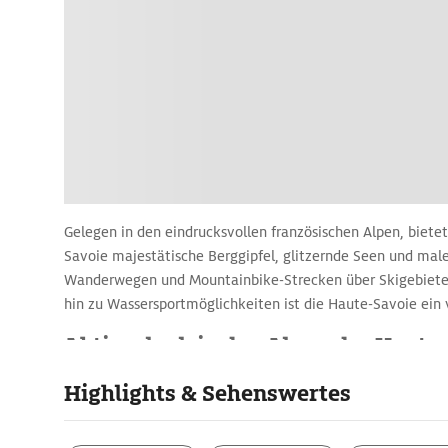
Gelegen in den eindrucksvollen französischen Alpen, biete
Savoie majestätische Berggipfel, glitzernde Seen und male
Wanderwegen und Mountainbike-Strecken über Skigebiete 
hin zu Wassersportmöglichkeiten ist die Haute-Savoie ein vi
Aktivurlaub in den Alpen der Haute
Die Haute-Savoie ist der ideale Ort für Outdoor-Enthusia
Highlights & Sehenswertes
unzählige Wanderwege inmitten der beeindruckenden Berg
Blanc, der höchste Berg der Alpen, ist ein wahres Highlight
bietet spektakuläre Aussichten. Für Adrenalin-Junkies gibt