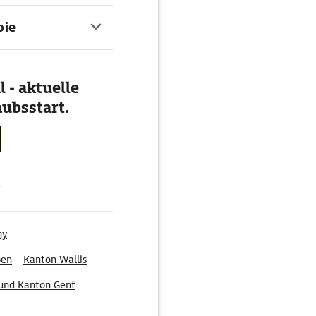
riaz garantiert
ark Indiana'Ventures in
oie
bietet. Bootsfahrten auf
automation erstellt.
 - aktuelle
ubsstart.
g
ny
pen
Kanton Wallis
und Kanton Genf