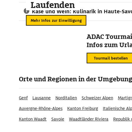
Kinder zugeschnitten sind. Der
Wasserpark Aquariaz
in Avo
Laufenden
Wasserspaß für die ganze Familie, während der Abenteuerp
Käse und Wein: Kulinarik in Haute-Sav
Morzine
ein spannendes Klettererlebnis für Groß und Klein 
Mehr Infos zur Einwilligung
dem
Genfer See
sorgen für weitere Abwechslung.
Dieser Text wurde redaktionell mit Unterstützung von Text
ADAC Tourmail
Infos zum Urla
Tourmail bestellen
Orte und Regionen in der Umgebun
Genf
Lausanne
Norditalien
Schweizer Alpen
Martig
Auvergne-Rhône-Alpes
Kanton Freiburg
Italienische Al
Kanton Waadt
Savoie
Waadtländer Riviera
Republik 