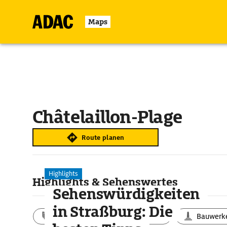
Maps
Châtelaillon-Plage
Route planen
Highlights
Highlights & Sehenswertes
Sehenswürdigkeiten
in Straßburg: Die
Aktivitäten
Landschaft
Bauwerk