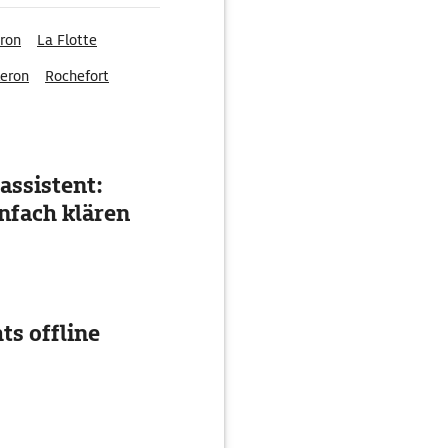
éron
La Flotte
leron
Rochefort
assistent:
nfach klären
ts offline