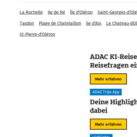
La Rochelle
Ile de Ré
Île d’Oléron
Saint-Georges-d'Ol
Tasdon
Plage de Chatelaillon
Ile d'Aix
Le Chateau-dO
St-Pierre-d’Oléron
ADAC KI-Reise
Reisefragen ei
Mehr erfahren
ADAC Trips App
Deine Highligh
dabei
Mehr erfahren