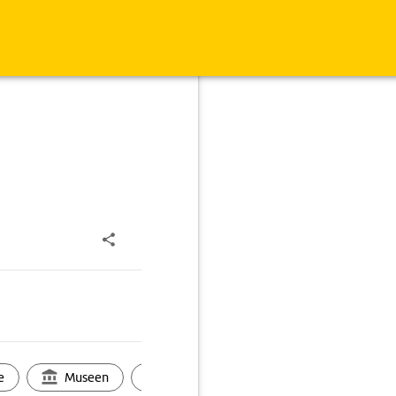
e
Museen
Ortsbild
Touren
Ges