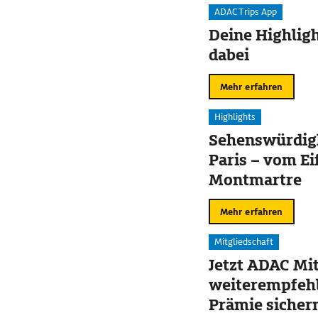
ADAC Trips App
Deine Highligh
dabei
Mehr erfahren
Highlights
Sehenswürdigk
Paris – vom Ei
Montmartre
Mehr erfahren
Mitgliedschaft
Jetzt ADAC Mit
weiterempfehl
Prämie sicher