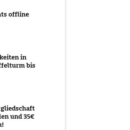
ts offline
eiten in
ffelturm bis
gliedschaft
en und 35€
n!