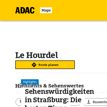
Maps
Le Hourdel
Route planen
Highlights
Highlights & Sehenswertes
Sehenswürdigkeiten
in Straßburg: Die
Aktivitäten
Landschaft
Bauwerk