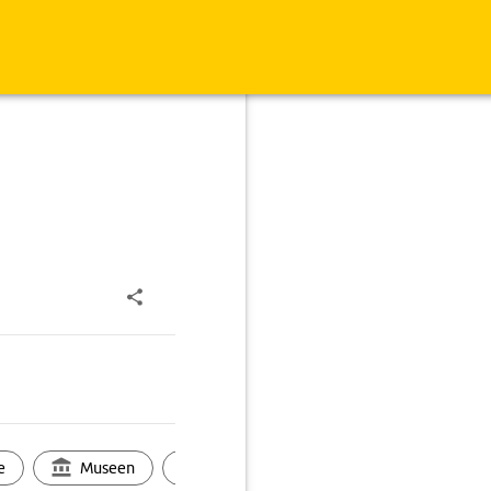
e
Museen
Ortsbild
Touren
Ges