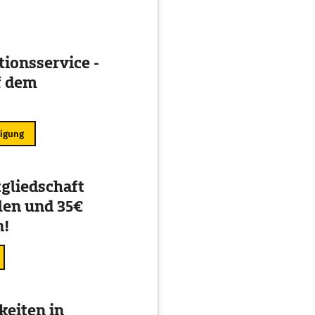
ionsservice -
f dem
ligung
gliedschaft
en und 35€
n!
eiten in