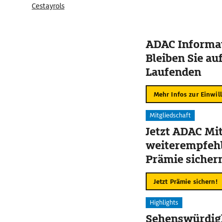
Cestayrols
ADAC Informat
Bleiben Sie au
Laufenden
Mehr Infos zur Einwil
Mitgliedschaft
Jetzt ADAC Mit
weiterempfehl
Prämie sicher
Jetzt Prämie sichern!
Highlights
Sehenswürdigk