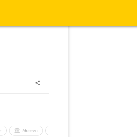
e
Museen
Ortsbild
Touren
Ges