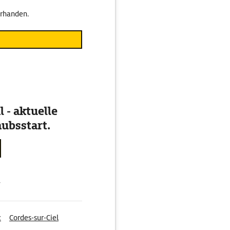
orhanden.
 - aktuelle
ubsstart.
g
c
Cordes-sur-Ciel