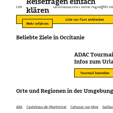
Reisefragen einfach
Leider sind für diesen Kartenausschnitt keine Highlights v
klären
Lisle-sur-Tarn entdecken
Mehr erfahren
Beliebte Ziele in Occitanie
ADAC Tourmail
Infos zum Urla
Tourmail bestellen
Orte und Regionen in der Umgebun
Albi
Castelnau-de-Montmiral
Cahuzac-sur-Vère
Gailla