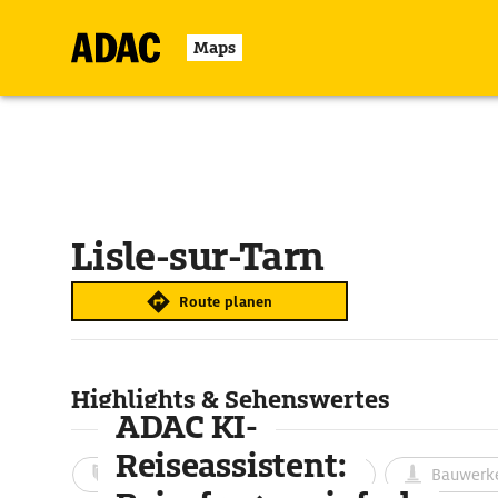
Maps
Lisle-sur-Tarn
Route planen
Highlights & Sehenswertes
ADAC KI-
Reiseassistent:
Aktivitäten
Landschaft
Bauwerk