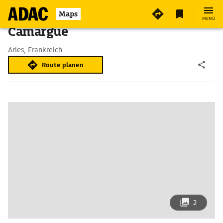
Maps
MENÜ
Camargue
Arles, Frankreich
Route planen
2