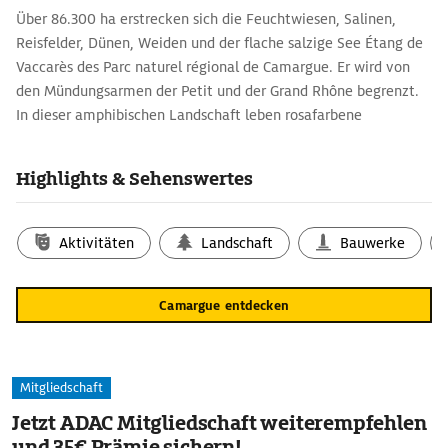
Über 86.300 ha erstrecken sich die Feuchtwiesen, Salinen,
Reisfelder, Dünen, Weiden und der flache salzige See Étang de
Vaccarès des Parc naturel régional de Camargue. Er wird von
den Mündungsarmen der Petit und der Grand Rhône begrenzt.
In dieser amphibischen Landschaft leben rosafarbene
Flamingos, schwarze Stiere und die weißgrauen Camargue-
Pferde. Das Musée de la Camargue in Mas du Pont de Rousty an
Highlights & Sehenswertes
der D 570 informiert u.a. über den einst beschwerlichen Alltag
der Bewohner und über die Salzgewinnung.
Aktivitäten
Landschaft
Bauwerke
Camargue entdecken
Mitgliedschaft
Jetzt ADAC Mitgliedschaft weiterempfehlen
und 35€ Prämie sichern!