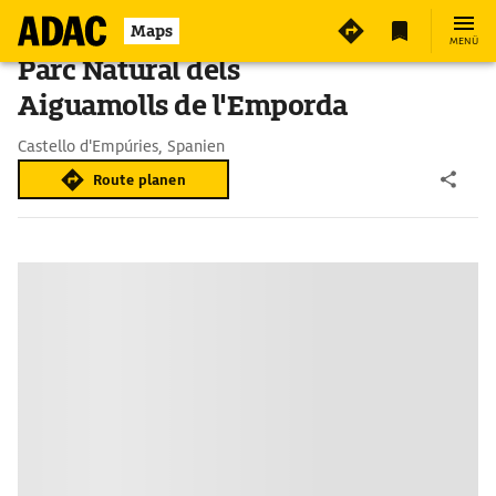
Maps
MENÜ
Parc Natural dels
Aiguamolls de l'Emporda
Castello d'Empúries, Spanien
Route planen