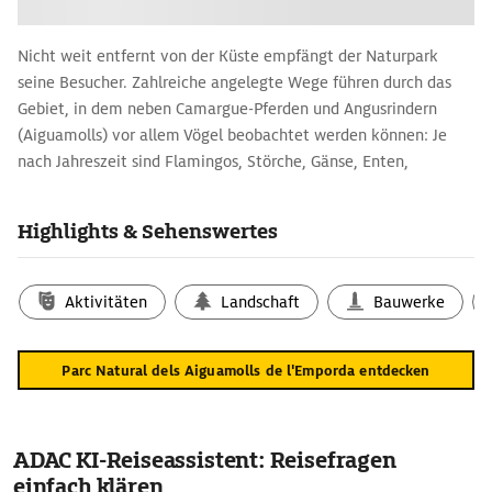
Nicht weit entfernt von der Küste empfängt der Naturpark
seine Besucher. Zahlreiche angelegte Wege führen durch das
Gebiet, in dem neben Camargue-Pferden und Angusrindern
(Aiguamolls) vor allem Vögel beobachtet werden können: Je
nach Jahreszeit sind Flamingos, Störche, Gänse, Enten,
Schwalben, Adler und Falken zu sehen. Es lohnt sich daher, ein
Fernglas mitzunehmen – und vielleicht etwas Proviant für ein
Highlights & Sehenswertes
schönes Picknick im Park.
Aktivitäten
Landschaft
Bauwerke
Parc Natural dels Aiguamolls de l'Emporda entdecken
ADAC KI-Reiseassistent: Reisefragen
einfach klären