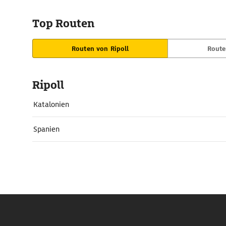
Top Routen
Routen von Ripoll
Route
Ripoll
Katalonien
Spanien