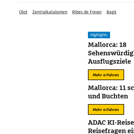
Olot
Zentralkatalonien
Ribes de Freser
Bagà
Highlights
Mallorca: 18
Sehenswürdig
Ausflugsziele
Mehr erfahren
Mallorca: 11 s
und Buchten
Mehr erfahren
ADAC KI-Reise
Reisefragen ei