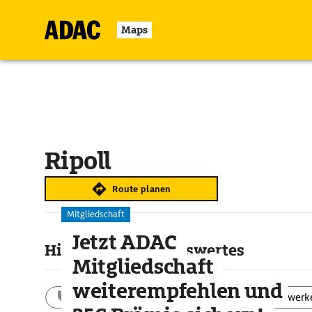
Maps
Ripoll
Route planen
Mitgliedschaft
Jetzt ADAC
Highlights & Sehenswertes
Mitgliedschaft
weiterempfehlen und
Aktivitäten
Landschaft
Bauwerk