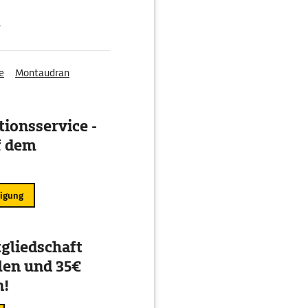
g
e
Montaudran
ionsservice -
f dem
ligung
gliedschaft
en und 35€
n!