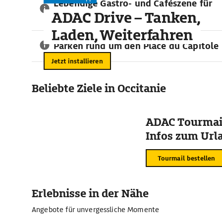
Lebendige Gastro- und Cafészene für
ADAC Drive – Tanken,
Feinschmecker
Laden, Weiterfahren
Parken rund um den Place du Capitole
Jetzt installieren
Beliebte Ziele in Occitanie
ADAC Tourmail
Infos zum Urla
Tourmail bestellen
Erlebnisse in der Nähe
Angebote für unvergessliche Momente