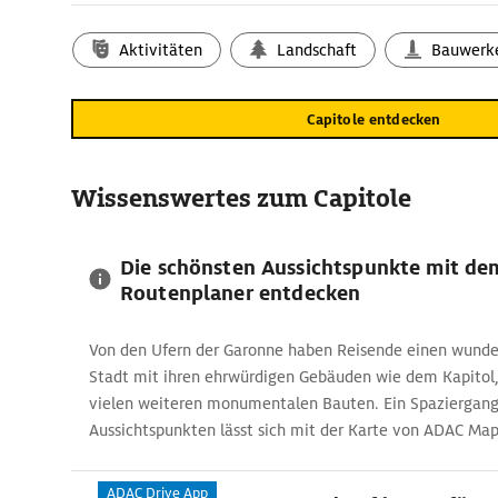
Im Viertel Capitole liegt die imposante Kirche
Basilique Sa
UNESCO-Weltkulturerbe und zu den schönsten Sehenswürdig
Aktivitäten
Landschaft
Bauwerk
Mit ihrem Bau wurde bereits im 11. Jh. begonnen. Heute is
mit dem achteckigen Glockenturm das architektonische W
Capitole entdecken
Der Botanische Garten – Ruheoase 
Der Botanische Garten „Jardin des Plantes“ ist die grüne 
gehört zu den beliebtesten Reisetipps für das Viertel Capi
Wissenswertes zum Capitole
unzähligen sehenswerten Pflanzen finden sich hier Spielpl
Ein Karussell und ein kleiner Zoo mit Ponys erfreuen die kl
Die schönsten Aussichtspunkte mit de
Botanische Garten ist eines der beliebtesten Ausflugsziele 
Routenplaner entdecken
und ideal für alle, die während der Reise in die Stadt auc
Von den Ufern der Garonne haben Reisende einen wunder
Stadt mit ihren ehrwürdigen Gebäuden wie dem Kapitol, 
vielen weiteren monumentalen Bauten. Ein Spaziergan
Aussichtspunkten lässt sich mit der Karte von ADAC Map
ADAC Drive App