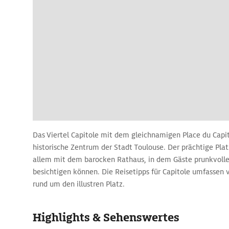
Das Viertel Capitole mit dem gleichnamigen Place du Capit
historische Zentrum der Stadt Toulouse. Der prächtige Pla
allem mit dem barocken Rathaus, in dem Gäste prunkvolle
besichtigen können. Die Reisetipps für Capitole umfassen v
rund um den illustren Platz.
Mit dem Capitole-Reiseführer UNES
Highlights & Sehenswertes
Weltkulturerbe erleben