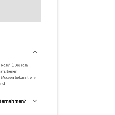
 Rose“ („Die rosa
osafarbenen
en Museen bekannt wie
nst.
nternehmen?