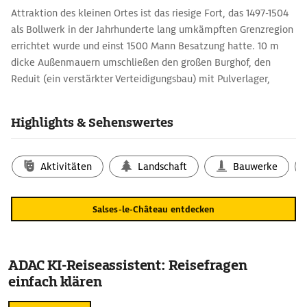
Attraktion des kleinen Ortes ist das riesige Fort, das 1497-1504
als Bollwerk in der Jahrhunderte lang umkämpften Grenzregion
errichtet wurde und einst 1500 Mann Besatzung hatte. 10 m
dicke Außenmauern umschließen den großen Burghof, den
Reduit (ein verstärkter Verteidigungsbau) mit Pulverlager,
Gefängnis, Speicher, Küche, Bäckerei und Wasserbecken sowie
den 20 m hohen Donjon (Wehr- und Wohnturm).
Highlights & Sehenswertes
Aktivitäten
Landschaft
Bauwerke
Salses-le-Château entdecken
ADAC KI-Reiseassistent: Reisefragen
einfach klären