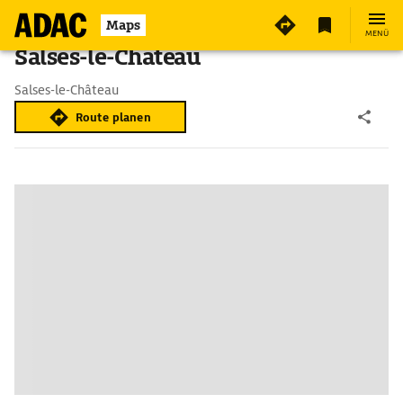
Maps
MENÜ
Salses-le-Château
Salses-le-Château
Route planen