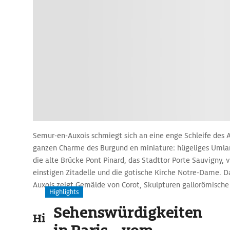
Semur-en-Auxois schmiegt sich an eine enge Schleife des
ganzen Charme des Burgund en miniature: hügeliges Umlan
die alte Brücke Pont Pinard, das Stadttor Porte Sauvigny, 
einstigen Zitadelle und die gotische Kirche Notre-Dame. 
Auxois zeigt Gemälde von Corot, Skulpturen gallorömisch
Highlights
sowie eine geologische und zoologische Sammlung.
Sehenswürdigkeiten
Highlights & Sehenswertes