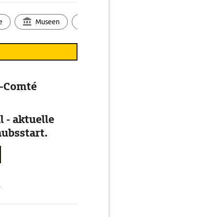
e
Museen
Ortsbild
Touren
Ges
e-Comté
 - aktuelle
ubsstart.
g