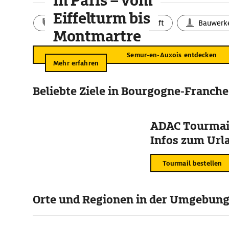
in Paris – vom
Eiffelturm bis
Aktivitäten
Landschaft
Bauwerk
Montmartre
Semur-en-Auxois entdecken
Mehr erfahren
Beliebte Ziele in Bourgogne-Franch
ADAC Tourmail
Infos zum Urla
Tourmail bestellen
Orte und Regionen in der Umgebun