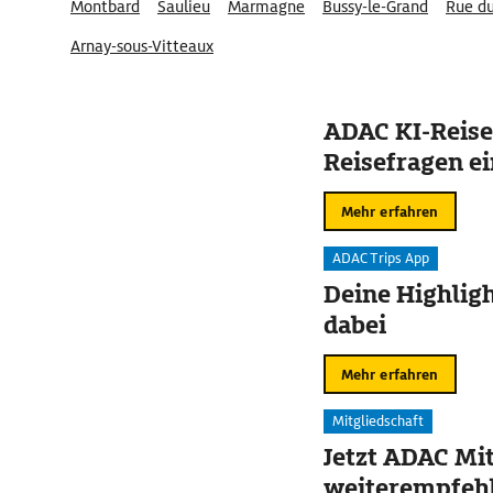
Montbard
Saulieu
Marmagne
Bussy-le-Grand
Rue d
Arnay-sous-Vitteaux
ADAC KI-Reise
Reisefragen ei
Mehr erfahren
ADAC Trips App
Deine Highligh
dabei
Mehr erfahren
Mitgliedschaft
Jetzt ADAC Mit
weiterempfehl