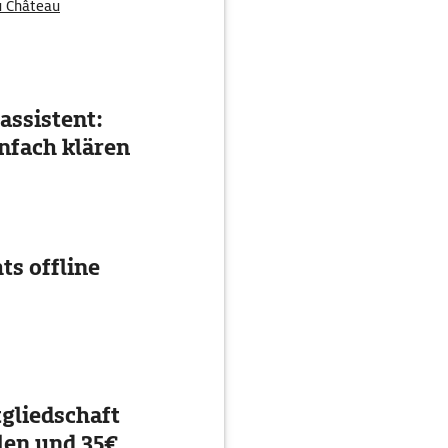
u Château
assistent:
nfach klären
ts offline
gliedschaft
en und 35€