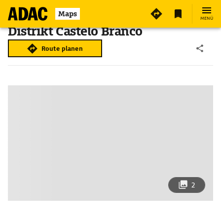
Maps
MENÜ
Distrikt Castelo Branco
Route planen
2