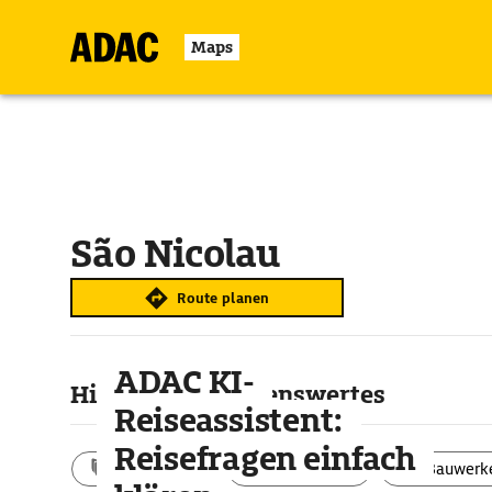
Maps
São Nicolau
Route planen
ADAC KI-
Highlights & Sehenswertes
Reiseassistent:
Reisefragen einfach
Aktivitäten
Landschaft
Bauwerk