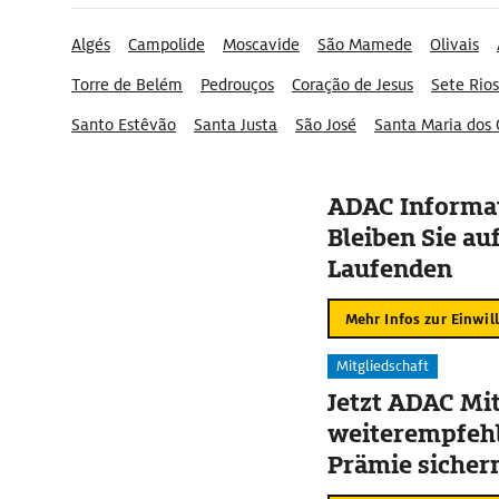
Algés
Campolide
Moscavide
São Mamede
Olivais
Torre de Belém
Pedrouços
Coração de Jesus
Sete Rios
Santo Estêvão
Santa Justa
São José
Santa Maria dos 
ADAC Informat
Bleiben Sie au
Laufenden
Mehr Infos zur Einwil
Mitgliedschaft
Jetzt ADAC Mit
weiterempfehl
Prämie sicher