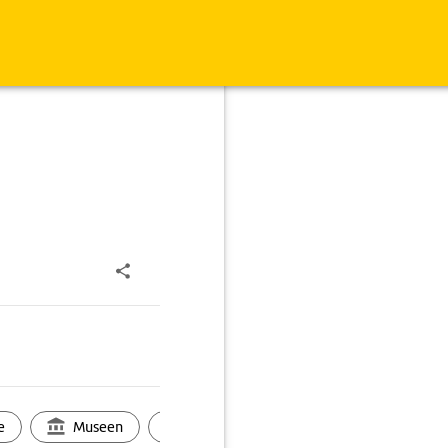
e
Museen
Ortsbild
Touren
Ges