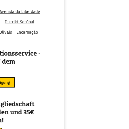
Avenida da Liberdade
Distrikt Setúbal
Olivais
Encarnação
ionsservice -
f dem
ligung
gliedschaft
en und 35€
n!