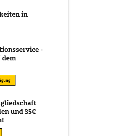
eiten in
ionsservice -
f dem
ligung
gliedschaft
en und 35€
n!