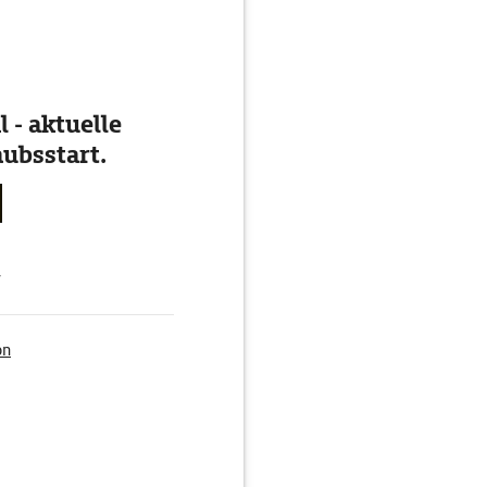
 - aktuelle
ubsstart.
g
on