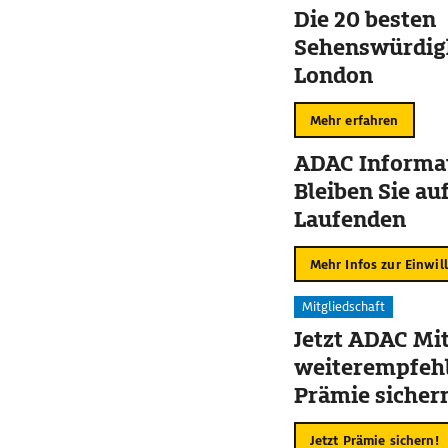
Die 20 besten
Sehenswürdigk
London
Mehr erfahren
ADAC Informat
Bleiben Sie au
Laufenden
Mehr Infos zur Einwil
Mitgliedschaft
Jetzt ADAC Mit
weiterempfehl
Prämie sicher
Jetzt Prämie sichern!