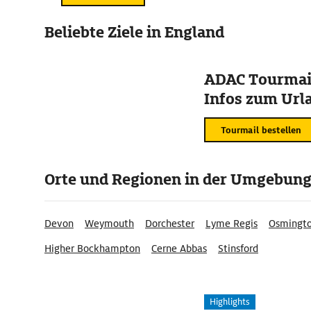
Beliebte Ziele in England
ADAC Tourmail
Infos zum Urla
Tourmail bestellen
Orte und Regionen in der Umgebun
Devon
Weymouth
Dorchester
Lyme Regis
Osmingt
Higher Bockhampton
Cerne Abbas
Stinsford
Highlights