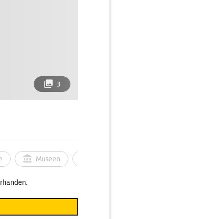
3
e
Museen
Ortsbild
Touren
Ges
orhanden.