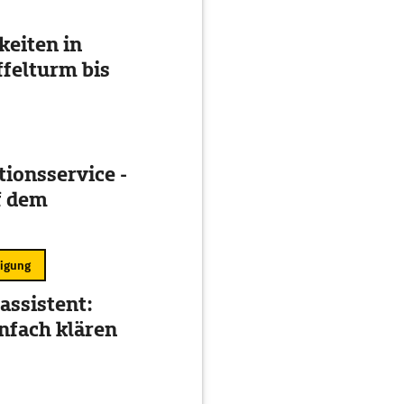
eiten in
ffelturm bis
ionsservice -
f dem
ligung
assistent:
nfach klären