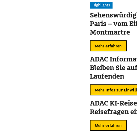
Highlights
Sehenswürdigk
Paris – vom Ei
Montmartre
Mehr erfahren
ADAC Informat
Bleiben Sie au
Laufenden
Mehr Infos zur Einwil
ADAC KI-Reise
Reisefragen ei
Mehr erfahren