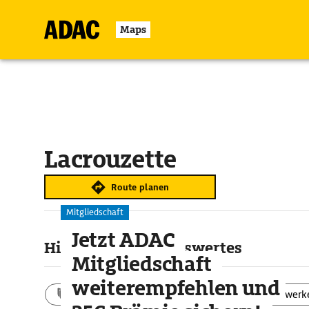
Maps
Lacrouzette
Route planen
Mitgliedschaft
Jetzt ADAC
Highlights & Sehenswertes
Mitgliedschaft
weiterempfehlen und
Aktivitäten
Landschaft
Bauwerk