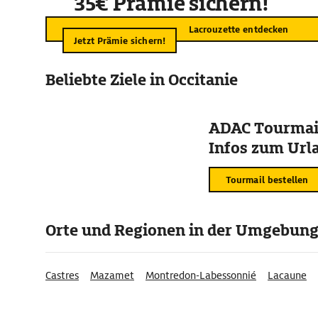
35€ Prämie sichern!
Lacrouzette entdecken
Jetzt Prämie sichern!
Beliebte Ziele in Occitanie
ADAC Tourmail
Infos zum Urla
Tourmail bestellen
Orte und Regionen in der Umgebun
Castres
Mazamet
Montredon-Labessonnié
Lacaune