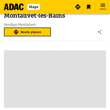
Maps
MENÜ
Montalivet-les-Bains
Vendays-Montalivet
Route planen