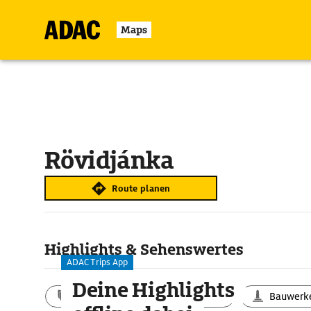
Maps
Rövidjánka
Route planen
Highlights & Sehenswertes
ADAC Trips App
Deine Highlights
Aktivitäten
Landschaft
Bauwerk