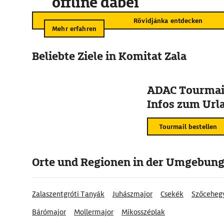
offline dabei
Rövidjánka entdecken
Mehr erfahren
Beliebte Ziele in Komitat Zala
ADAC Tourmail
Infos zum Urla
Tourmail bestellen
Orte und Regionen in der Umgebun
Zalaszentgróti Tanyák
Juhászmajor
Csekék
Szőceheg
Bárómajor
Mollermajor
Mikosszéplak