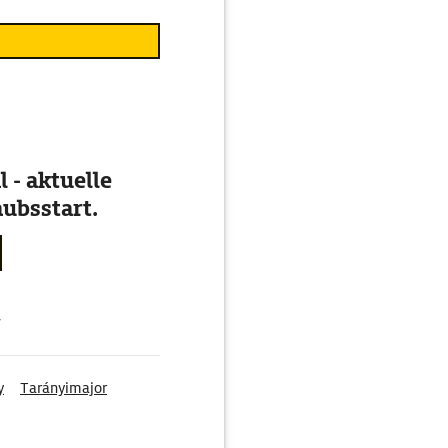
 - aktuelle
ubsstart.
g
y
Tarányimajor