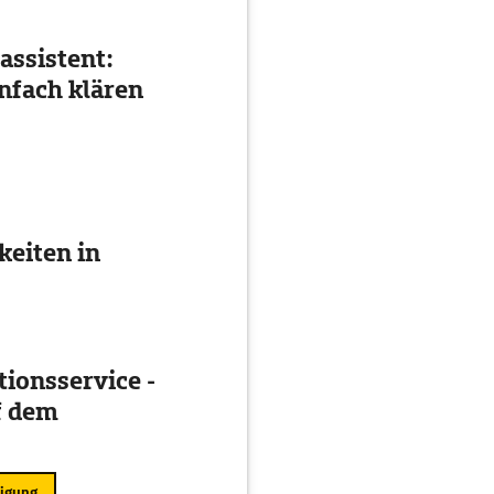
assistent:
nfach klären
eiten in
ionsservice -
f dem
ligung