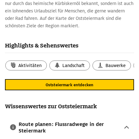
nur durch das heimische Kürbiskernöl bekannt, sondern ist auch
ein lohnendes Urlaubsziel für Menschen, die gerne wandern
oder Rad fahren. Auf der Karte der Oststeiermark sind die
schönsten Ziele der Region markiert.
Mit der Oststeiermark-Karte unterwegs in
Fürstenfeld
Highlights & Sehenswertes
Geografisch umfasst die Oststeiermark in Österreich die
Bezirke Hartberg-Fürstenfeld und Weiz. Gerade die Stadt
Aktivitäten
Landschaft
Bauwerke
Fürstenfeld lockt Gäste mit baulichen Meisterwerken wie der
Augustiner Eremitenkirche
. Da diese seit ihrer Erbauung im 14.
Jahrhundert immer wieder Opfer von Zerstörungen wurde, ist
Oststeiermark entdecken
sie heute ein Sammelsurium verschiedener Epochen und
Baustile mit gotischem Chor und barocken Elementen.
Wissenswertes zur Oststeiermark
Routenplaner für die Oststeiermark: die besten
Ausflugsziele
Die Oststeiermark wird gerne als Vulkanland bezeichnet. Hier
Route planen: Flussradwege in der
Steiermark
finden sich Vulkanreste, die mehr als 17 Millionen Jahre alt sind.
Der bekannteste dieser Vulkane ist der Gleichenberger Kogel.