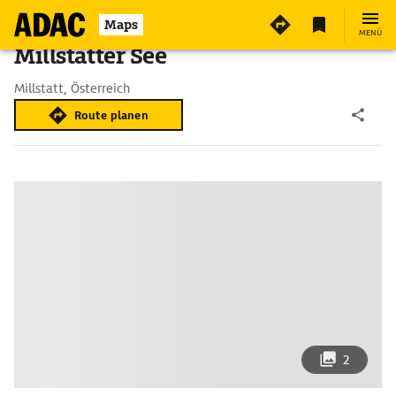
Maps
MENÜ
Millstätter See
Millstatt, Österreich
Route planen
2