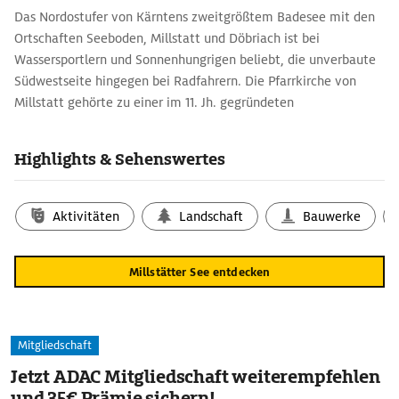
Das Nordostufer von Kärntens zweitgrößtem Badesee mit den
Ortschaften Seeboden, Millstatt und Döbriach ist bei
Wassersportlern und Sonnenhungrigen beliebt, die unverbaute
Südwestseite hingegen bei Radfahrern. Die Pfarrkirche von
Millstatt gehörte zu einer im 11. Jh. gegründeten
Benediktinerabtei. Über der romanischen Pfeilerkirche mit
Stufenportal ragen Zwillingstürme mit barocken
Highlights & Sehenswertes
Zwiebelhauben auf. Das Weltgerichtsfresko von 1519 im Stil der
Renaissance befand sich ursprünglich an der Westwand, wurde
aber im 20. Jh. an die Südwand übertragen.
Aktivitäten
Landschaft
Bauwerke
Das Stiftsmuseum zeigt Arbeiten der Mal-, Schreib- und
Bildhauerschule, die das Kloster im 12. und 13. Jh. berühmt
Millstätter See entdecken
machte. Hier entstand die ›Millstätter Handschrift‹, ein
bedeutendes Werk der frühmittelhochdeutschen Literatur.
Mitgliedschaft
Jetzt ADAC Mitgliedschaft weiterempfehlen
und 35€ Prämie sichern!