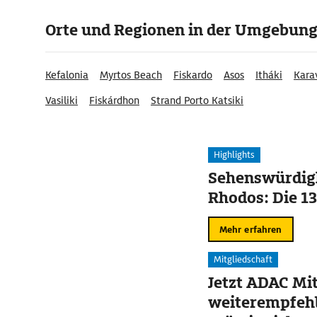
Orte und Regionen in der Umgebun
Kefalonia
Myrtos Beach
Fiskardo
Asos
Itháki
Kara
Vasiliki
Fiskárdhon
Strand Porto Katsiki
Highlights
Sehenswürdigk
Rhodos: Die 13
Mehr erfahren
Mitgliedschaft
Jetzt ADAC Mit
weiterempfehl