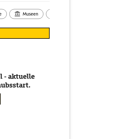
e
Museen
Ortsbild
Touren
Ges
 - aktuelle
ubsstart.