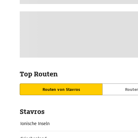
Top Routen
Routen von Stavros
Routen
Stavros
Ionische Inseln