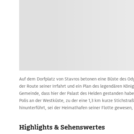
Auf dem Dorfplatz von Stavros betonen eine Büste des Ody
der Route seiner Irrfahrt und ein Plan des legendären Köni
Gemeinde, dass hier der Palast des Helden gestanden haben
Polis an der Westküste, zu der eine 1,3 km kurze Stichstraß
hinunterführt, sei der Heimathafen seiner Flotte gewesen, 
Stelle des kleinen archäologischen Museums gestanden. Da
spärliche Funde aus den letzten drei vorchristlichen Jahrh
Highlights & Sehenswertes