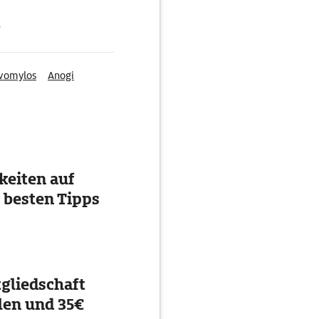
g
vomylos
Anogi
eiten auf
 besten Tipps
gliedschaft
en und 35€