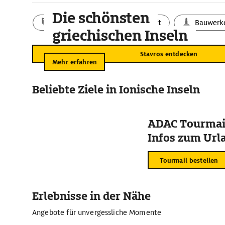
Die schönsten
Aktivitäten
Landschaft
Bauwerk
griechischen Inseln
Stavros entdecken
Mehr erfahren
Beliebte Ziele in Ionische Inseln
ADAC Tourmail
Infos zum Urla
Tourmail bestellen
Erlebnisse in der Nähe
Angebote für unvergessliche Momente