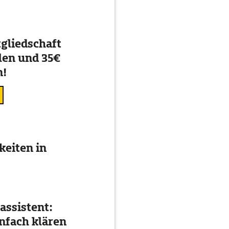
gliedschaft
en und 35€
n!
eiten in
assistent:
nfach klären