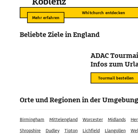
Koblenz
Whitchurch entdecken
Mehr erfahren
Beliebte Ziele in England
ADAC Tourmail
Infos zum Urla
Tourmail bestellen
Orte und Regionen in der Umgebun
Birmingham
Mittelengland
Worcester
Midlands
Her
Shropshire
Dudley
Tipton
Lichfield
Llangollen
Wel