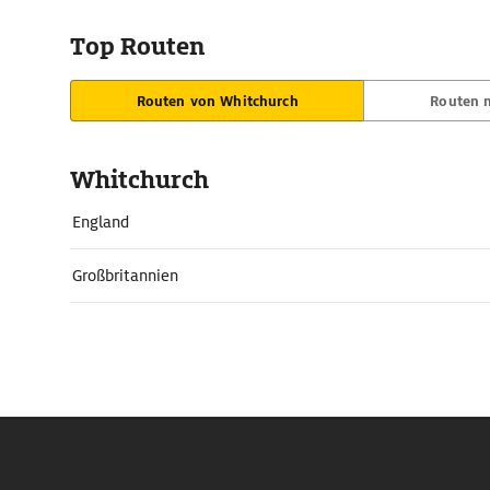
Top Routen
Routen von Whitchurch
Routen 
Whitchurch
England
Großbritannien