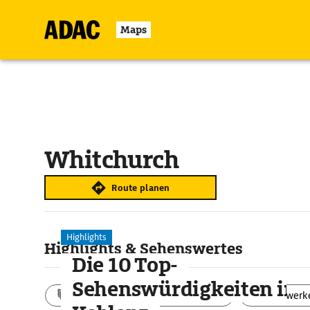
Maps
Whitchurch
Route planen
Highlights
Highlights & Sehenswertes
Die 10 Top-
Sehenswürdigkeiten in
Aktivitäten
Landschaft
Bauwerk