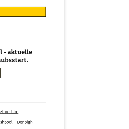
 - aktuelle
ubsstart.
g
efordshire
shpool
Denbigh