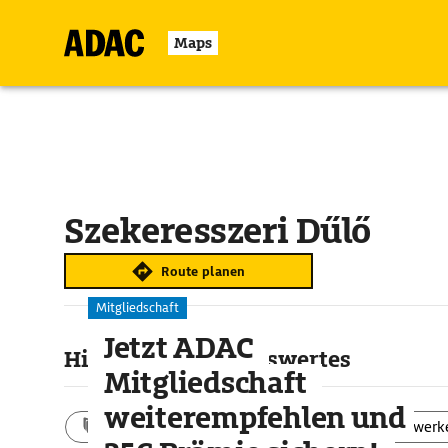
Maps
Szekeresszeri Dűlő
Route planen
Mitgliedschaft
Jetzt ADAC
Highlights & Sehenswertes
Mitgliedschaft
weiterempfehlen und
Aktivitäten
Landschaft
Bauwerk