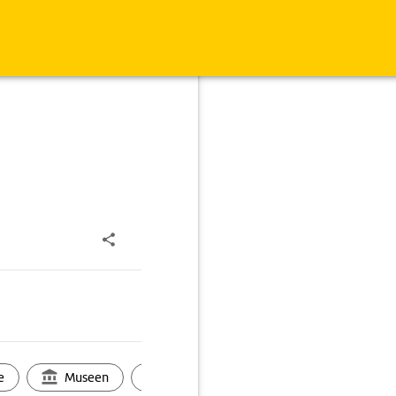
e
Museen
Ortsbild
Touren
Ges