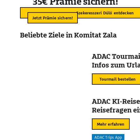
35€ Prämie sichern!
Szekeresszeri Dűlő entdecken
Jetzt Prämie sichern!
Beliebte Ziele in Komitat Zala
ADAC Tourmail
Infos zum Urla
Tourmail bestellen
ADAC KI-Reise
Reisefragen ei
Mehr erfahren
ADAC Trips App