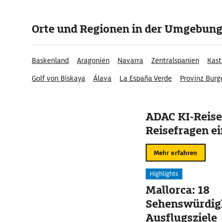
Orte und Regionen in der Umgebun
Baskenland
Aragonien
Navarra
Zentralspanien
Kast
Golf von Biskaya
Álava
La España Verde
Provinz Burg
ADAC KI-Reise
Reisefragen ei
Mehr erfahren
Highlights
Mallorca: 18
Sehenswürdig
Ausflugsziele