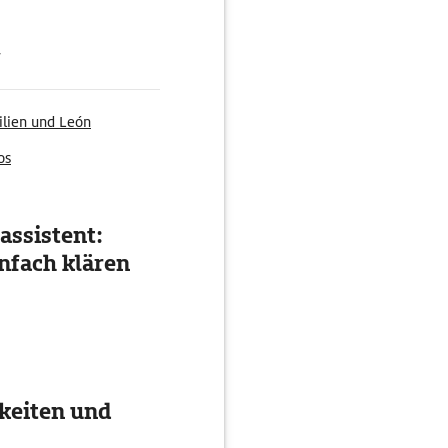
g
ilien und León
os
assistent:
nfach klären
keiten und