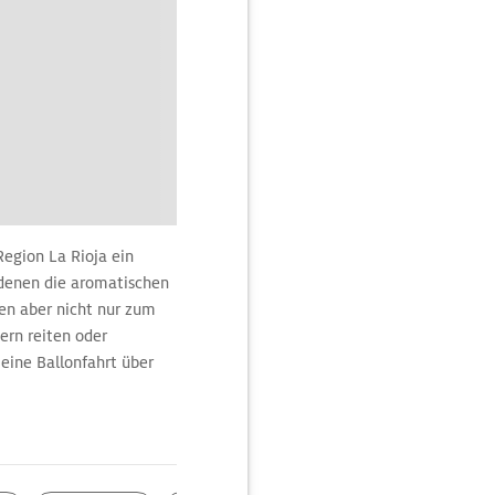
egion La Rioja ein
n denen die aromatischen
en aber nicht nur zum
gern reiten oder
eine Ballonfahrt über
on oben entdeckt werden
n Urlaubsziel. Die
weg, einem der