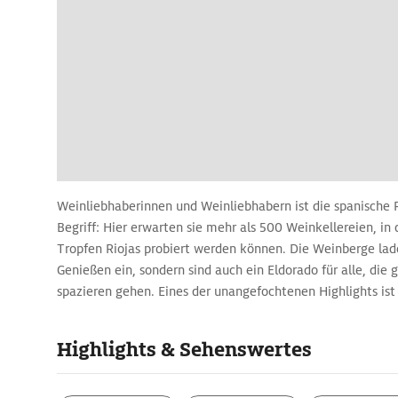
Weinliebhaberinnen und Weinliebhabern ist die spanische R
Begriff: Hier erwarten sie mehr als 500 Weinkellereien, i
Tropfen Riojas probiert werden können. Die Weinberge lad
Genießen ein, sondern sind auch ein Eldorado für alle, die 
spazieren gehen. Eines der unangefochtenen Highlights ist 
die Weinberge, bei der die atemberaubende Landschaft v
kann. Doch nicht nur der Wein macht La Rioja zum beliebte
Highlights & Sehenswertes
Region ist seit Jahrhunderten ebenso eng mit dem Jakobs
bekanntesten Pilgerwege der Welt, verbunden.