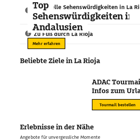
Top
und Täler abwechseln. Ein für Naturfans echtes Eldorado in
Kulturelle Sehenswürdigkeiten in La Ri
Routenplaner leicht zu erreichen: der Naturpark Sierra de 
Sehenswürdigkeiten in
Reisetipps in der Region
Biosphärenreservat von Arnedillo ist für ausgiebige Wand
Andalusien
Zu Fuß durch La Rioja
Mehr erfahren
Beliebte Ziele in La Rioja
ADAC Tourmail
Infos zum Urla
Tourmail bestellen
Erlebnisse in der Nähe
Angebote für unvergessliche Momente