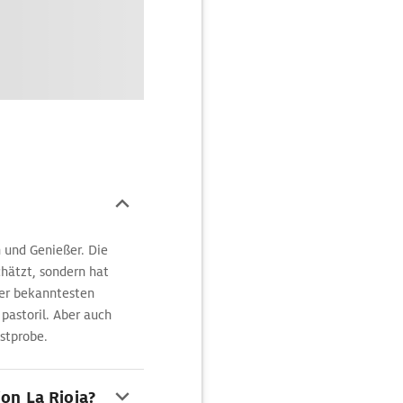
n und Genießer. Die
chätzt, sondern hat
der bekanntesten
pastoril. Aber auch
ostprobe.
ion La Rioja?