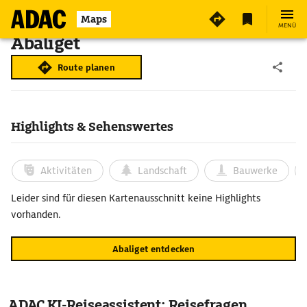
Maps
MENÜ
Abaliget
Route planen
Highlights & Sehenswertes
Aktivitäten
Landschaft
Bauwerke
Leider sind für diesen Kartenausschnitt keine Highlights
vorhanden.
Abaliget entdecken
ADAC KI-Reiseassistent: Reisefragen