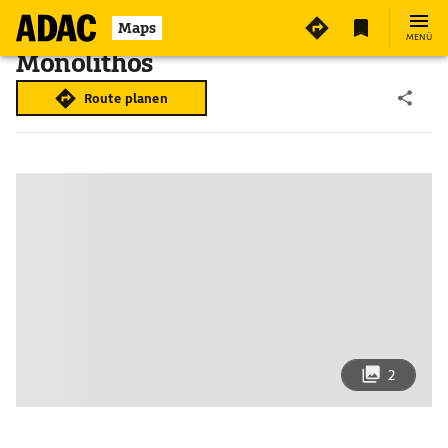
Maps
MENÜ
Monólithos
Route planen
2