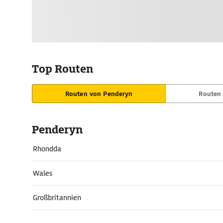
Top Routen
Routen von Penderyn
Routen
Penderyn
Rhondda
Wales
Großbritannien