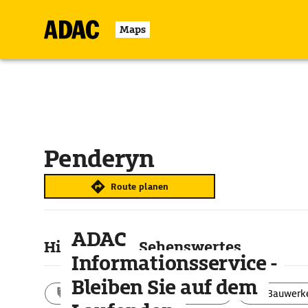
Maps
Penderyn
Route planen
ADAC
Highlights & Sehenswertes
Informationsservice -
Bleiben Sie auf dem
Aktivitäten
Landschaft
Bauwerk