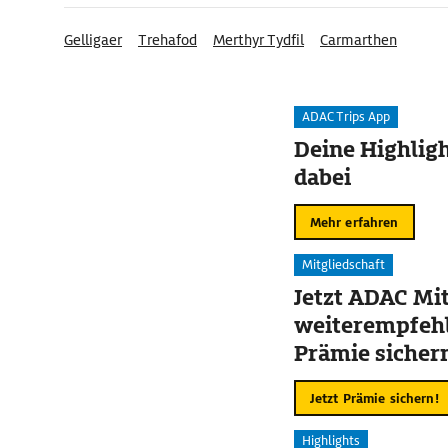
Gelligaer
Trehafod
Merthyr Tydfil
Carmarthen
ADAC Trips App
Deine Highligh
dabei
Mehr erfahren
Mitgliedschaft
Jetzt ADAC Mit
weiterempfehl
Prämie sicher
Jetzt Prämie sichern!
Highlights