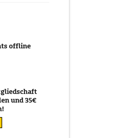
ts offline
gliedschaft
en und 35€
n!