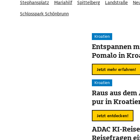
Stephansplatz
Mariahilf
Spittelberg
Landstraße
Ne
Schlosspark Schönbrunn
Kroatien
Entspannen mi
Pomalo in Kro
Jetzt mehr erfahren!
Kroatien
Raus aus dem 
pur in Kroatie
Jetzt entdecken!
ADAC KI-Reise
Reisefragen ei