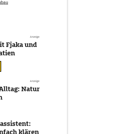
ubau
Anzeige
t Fjaka und
atien
Anzeige
Alltag: Natur
n
assistent:
nfach klären