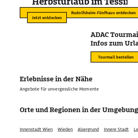
Herbsturlaub im Tessin
Rudolfsheim-Fünfhaus entdecken
Jetzt entdecken
ADAC Tourmail
Infos zum Urla
Tourmail bestellen
Erlebnisse in der Nähe
Angebote für unvergessliche Momente
Orte und Regionen in der Umgebun
Innenstadt Wien
Wieden
Alsergrund
Innere Stadt
L