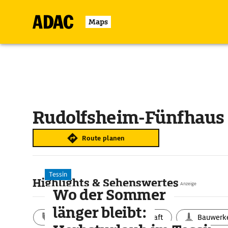
Maps
Rudolfsheim-Fünfhaus
Route planen
Tessin
Highlights & Sehenswertes
Anzeige
Wo der Sommer
länger bleibt:
Aktivitäten
Landschaft
Bauwerk