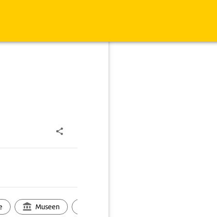
e
Museen
Ortsbild
Touren
Ges