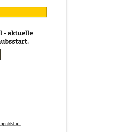
 - aktuelle
ubsstart.
g
eopoldstadt