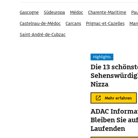
Gascogne
Südeuropa
Médoc
Charente-Maritime
Pau
Castelnau-de-Médoc
Carcans
Prignac-et-Cazelles
Mar
Saint-André-de-Cubzac
Highlights
Die 13 schöns
Sehenswürdigk
Nizza
Mehr erfahren
ADAC Informat
Bleiben Sie au
Laufenden