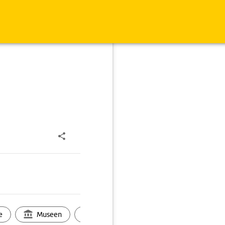
e
Museen
Ortsbild
Touren
Ges