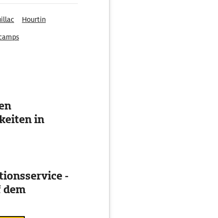
illac
Hourtin
camps
ten
eiten in
ionsservice -
f dem