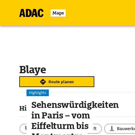
Maps
Blaye
Route planen
Highlights
Sehenswürdigkeiten
Highlights & Sehenswertes
in Paris – vom
Eiffelturm bis
Aktivitäten
Landschaft
Bauwerk