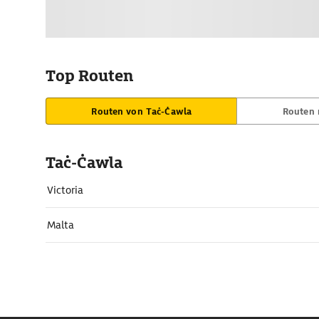
Top Routen
Routen von Taċ-Ċawla
Routen 
Taċ-Ċawla
Victoria
Malta