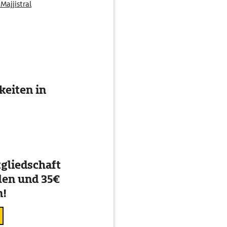
Majjistral
eiten in
gliedschaft
en und 35€
n!