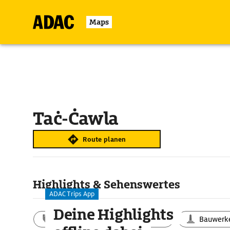
Maps
Taċ-Ċawla
Route planen
Highlights & Sehenswertes
ADAC Trips App
Deine Highlights
Aktivitäten
Landschaft
Bauwerk