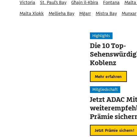
Victoria
St. Paul's Bay
Għajn il-Kbira
Fontana
Malta 
Malta Xlokk
Mellieha Bay
Mġarr
Mistra Bay
Munxar
Highlights
Die 10 Top-
Sehenswürdigk
Koblenz
Mehr erfahren
Mitgliedschaft
Jetzt ADAC Mit
weiterempfehl
Prämie sicher
Jetzt Prämie sichern!