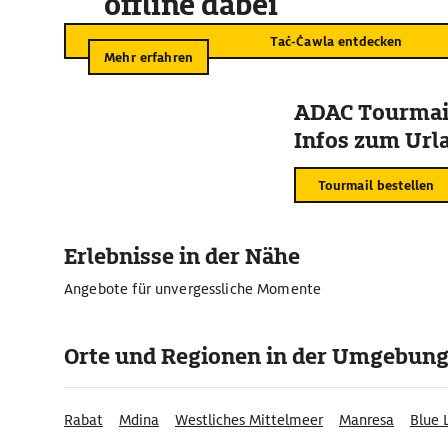
offline dabei
Taċ-Ċawla entdecken
Mehr erfahren
ADAC Tourmail
Infos zum Urla
Tourmail bestellen
Erlebnisse in der Nähe
Angebote für unvergessliche Momente
Orte und Regionen in der Umgebun
Rabat
Mdina
Westliches Mittelmeer
Manresa
Blue 