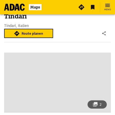
Maps
MENÜ
Tindari
Tindari, Italien
Route planen
2