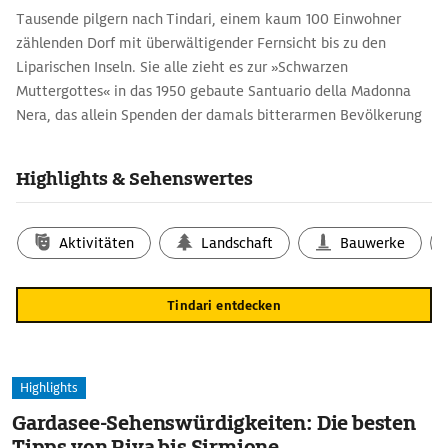
Tausende pilgern nach Tindari, einem kaum 100 Einwohner
zählenden Dorf mit überwältigender Fernsicht bis zu den
Liparischen Inseln. Sie alle zieht es zur »Schwarzen
Muttergottes« in das 1950 gebaute Santuario della Madonna
Nera, das allein Spenden der damals bitterarmen Bevölkerung
finanzierten.
Die in Bonbonrosa und Himmelblau gehaltenen Mosaiken darf
Highlights & Sehenswertes
man nicht kunsthistorisch beurteilen. Sie vermitteln höchst
eindrucksvoll die Intensität des Volksglaubens, der sich
alljährlich in der grandiosen Prozession zu Ehren der Madonna
Aktivitäten
Landschaft
Bauwerke
offenbart. Neben der Wallfahrtskirche befindet sich das
Ausgrabungsgelände der antiken griechischen Siedlung
Tindari entdecken
Tyndaris.
Highlights
Gardasee-Sehenswürdigkeiten: Die besten
Tipps von Riva bis Sirmione