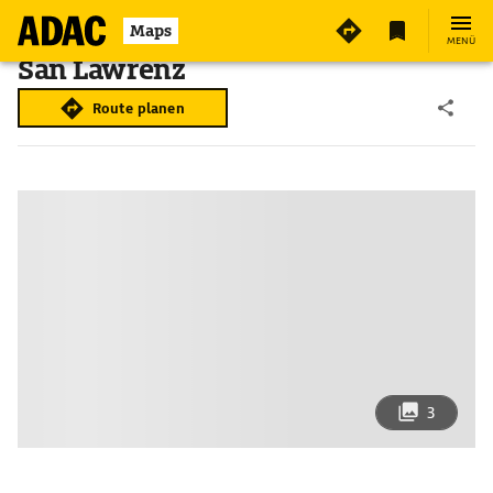
Maps
MENÜ
San Lawrenz
Route planen
3