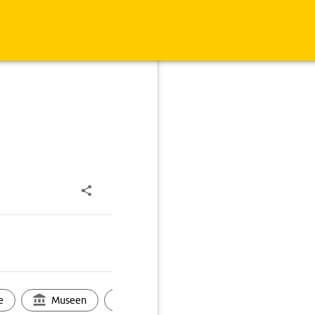
e
Museen
Ortsbild
Touren
Ges