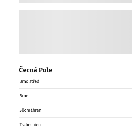
Černá Pole
Brno střed
Brno
Südmähren
Tschechien