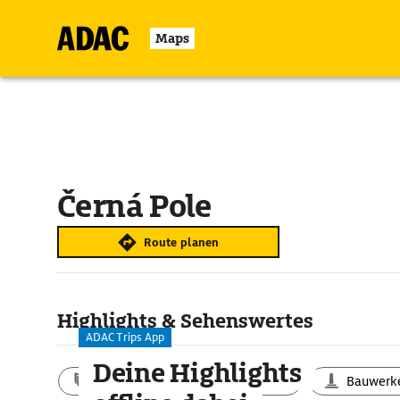
Maps
Černá Pole
Route planen
Highlights & Sehenswertes
ADAC Trips App
Deine Highlights
Aktivitäten
Landschaft
Bauwerk