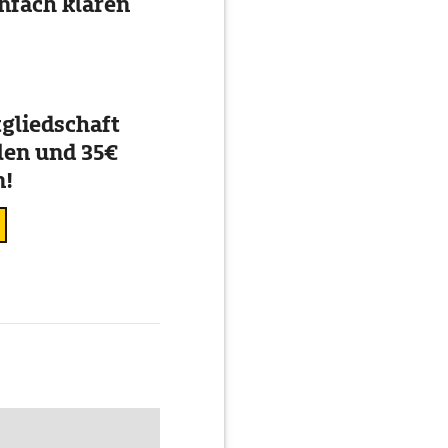
nfach klären
gliedschaft
en und 35€
n!