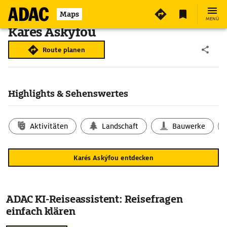
Maps
MENÜ
Karés Askýfou
Route planen
Highlights & Sehenswertes
Aktivitäten
Landschaft
Bauwerke
Karés Askýfou entdecken
ADAC KI-Reiseassistent: Reisefragen
einfach klären