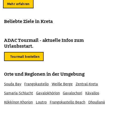
Mehr erfahren
Beliebte Ziele in Kreta
ADAC Tourmail - aktuelle Infos zum
Urlaubsstart.
Tourmail bestellen
Orte und Regionen in der Umgebung
Souda Bay
Frangokastello
Weiße Berge
Zentral-Kreta
Samaria-Schlucht
Gavalokhórion
Gavalochori
Kávallos
Kókkinon Khoríon
Loutro
Frangokastello Beach
Dhoulianá
Rethimno