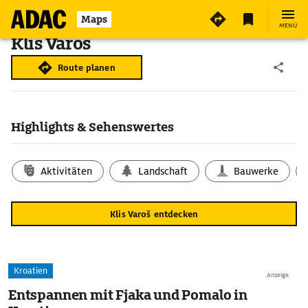
Maps
MENÜ
Klis Varoš
Route planen
Highlights & Sehenswertes
Aktivitäten
Landschaft
Bauwerke
Klis Varoš entdecken
Kroatien
Anzeige
Entspannen mit Fjaka und Pomalo in