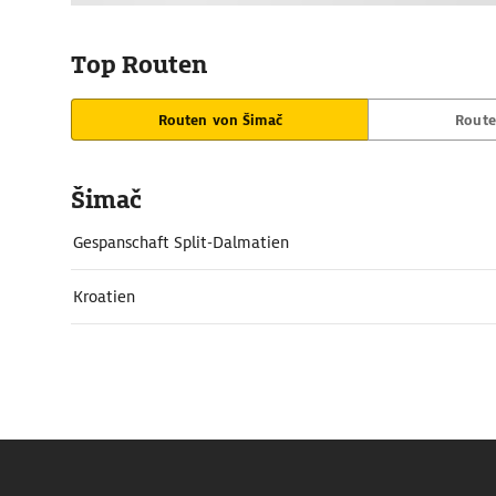
Top Routen
Routen von Šimač
Route
Šimač
Gespanschaft Split-Dalmatien
Kroatien