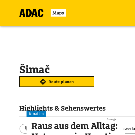
Maps
Šimač
Route planen
Highlights & Sehenswertes
Kroatien
Anzeige
Raus aus dem Alltag:
Aktivitäten
Landschaft
Bauwerk