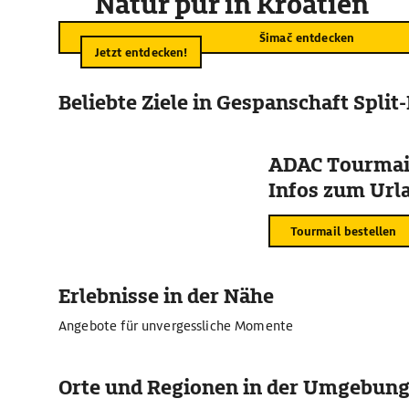
Natur pur in Kroatien
Šimač entdecken
Jetzt entdecken!
Beliebte Ziele in Gespanschaft Spli
ADAC Tourmail
Infos zum Urla
Tourmail bestellen
Erlebnisse in der Nähe
Angebote für unvergessliche Momente
Orte und Regionen in der Umgebun