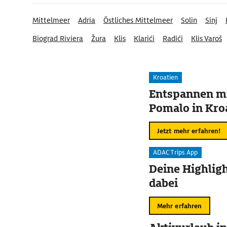
Mittelmeer
Adria
Östliches Mittelmeer
Solin
Sinj
Biograd Riviera
Žura
Klis
Klarići
Radići
Klis Varoš
Kroatien
Entspannen mi
Pomalo in Kro
Jetzt mehr erfahren!
ADAC Trips App
Deine Highligh
dabei
Mehr erfahren