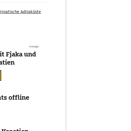
Kroatische Adriaküste
Anzeige
t Fjaka und
atien
ts offline