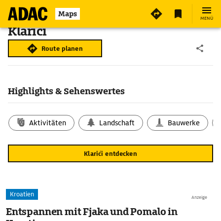
Maps
MENÜ
Klarići
Route planen
Highlights & Sehenswertes
Aktivitäten
Landschaft
Bauwerke
Klarići entdecken
Kroatien
Anzeige
Entspannen mit Fjaka und Pomalo in