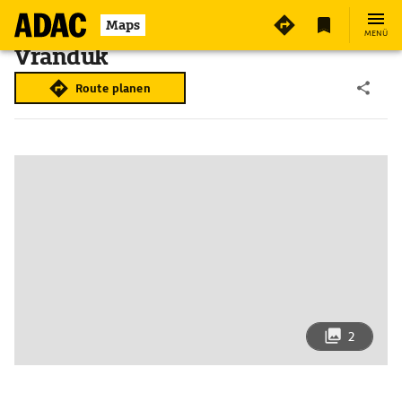
Maps
MENÜ
Vranduk
Route planen
2