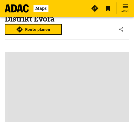
Maps
MENÜ
Distrikt Évora
Route planen