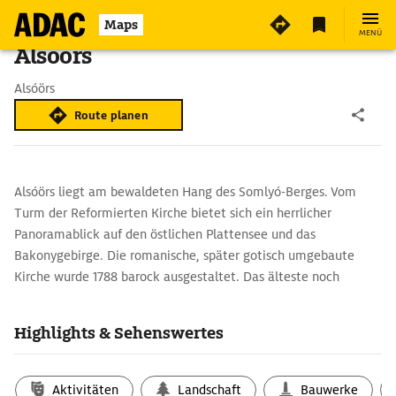
Maps
MENÜ
Alsóörs
Alsóörs
Route planen
Alsóörs liegt am bewaldeten Hang des Somlyó-Berges. Vom
Turm der Reformierten Kirche bietet sich ein herrlicher
Panoramablick auf den östlichen Plattensee und das
Bakonygebirge. Die romanische, später gotisch umgebaute
Kirche wurde 1788 barock ausgestaltet. Das älteste noch
bestehende Herrenhaus Ungarns vom Ende des 15. Jh. ist das
Türkenhaus (Török-ház). Seinen Namen verdankt es dem
Highlights & Sehenswertes
turbanartig geformten Schornstein.
Aktivitäten
Landschaft
Bauwerke