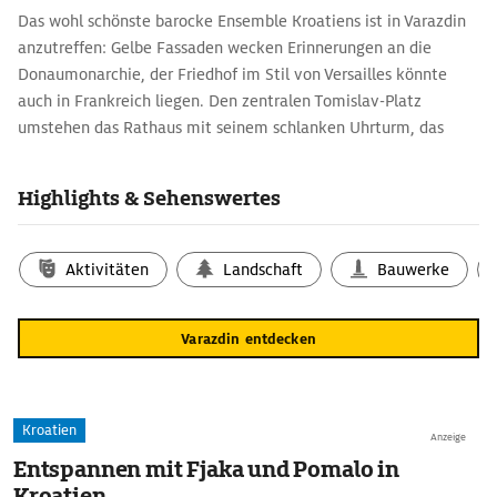
Das wohl schönste barocke Ensemble Kroatiens ist in Varazdin
anzutreffen: Gelbe Fassaden wecken Erinnerungen an die
Donaumonarchie, der Friedhof im Stil von Versailles könnte
auch in Frankreich liegen. Den zentralen Tomislav-Platz
umstehen das Rathaus mit seinem schlanken Uhrturm, das
Palais Draskovic mit einer Rokoko-Fassade und das Haus Ritz
aus der Renaissance.
Highlights & Sehenswertes
Zum Leben erwacht der Barock in Varaždin Ende September bei
den Barockabenden. Die Kathedrale, weitere Kirchen, aber
Aktivitäten
Landschaft
Bauwerke
auch die hervorragend erhaltene Burg von Trakošcan (40 km
westlich) sind ein stilvoller Rahmen für die hochkarätigen
Konzerte.
Varazdin entdecken
Kroatien
Anzeige
Entspannen mit Fjaka und Pomalo in
Kroatien