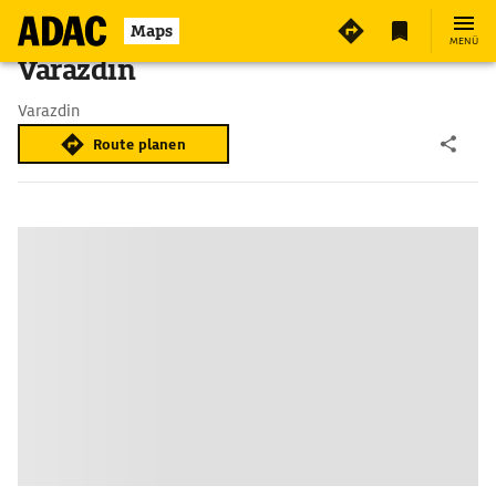
Maps
MENÜ
Varazdin
Varazdin
Route planen