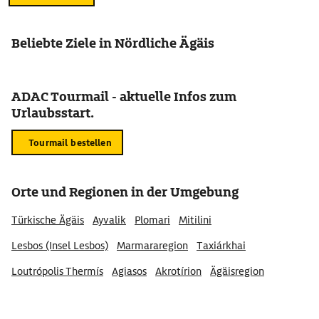
Beliebte Ziele in Nördliche Ägäis
ADAC Tourmail - aktuelle Infos zum
Urlaubsstart.
Tourmail bestellen
Orte und Regionen in der Umgebung
Türkische Ägäis
Ayvalik
Plomari
Mitilini
Lesbos (Insel Lesbos)
Marmararegion
Taxiárkhai
Loutrópolis Thermís
Agiasos
Akrotírion
Ägäisregion
Agios Isidoros