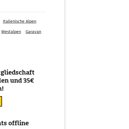
g
Italienische Alpen
Westalpen
Garavan
gliedschaft
en und 35€
n!
ts offline