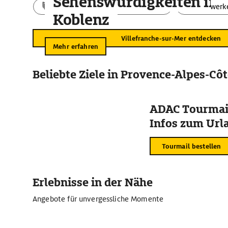
Sehenswürdigkeiten in
Aktivitäten
Landschaft
Bauwerk
Koblenz
Villefranche-sur-Mer entdecken
Mehr erfahren
Beliebte Ziele in Provence-Alpes-Côt
ADAC Tourmail
Infos zum Urla
Tourmail bestellen
Erlebnisse in der Nähe
Angebote für unvergessliche Momente