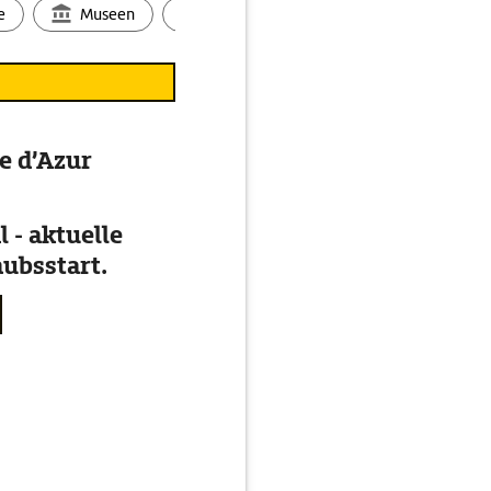
e
Museen
Ortsbild
Touren
Ges
e d’Azur
 - aktuelle
ubsstart.