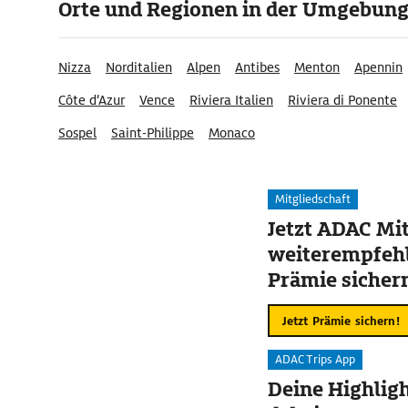
Orte und Regionen in der Umgebun
Nizza
Norditalien
Alpen
Antibes
Menton
Apennin
Côte d’Azur
Vence
Riviera Italien
Riviera di Ponente
Sospel
Saint-Philippe
Monaco
Mitgliedschaft
Jetzt ADAC Mit
weiterempfehl
Prämie sicher
Jetzt Prämie sichern!
ADAC Trips App
Deine Highligh