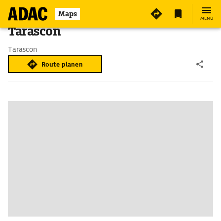
Maps
MENÜ
Tarascon
Tarascon
Route planen