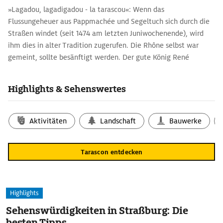
»Lagadou, lagadigadou - la tarascou«: Wenn das
Flussungeheuer aus Pappmachée und Segeltuch sich durch die
Straßen windet (seit 1474 am letzten Juniwochenende), wird
ihm dies in alter Tradition zugerufen. Die Rhône selbst war
gemeint, sollte besänftigt werden. Der gute König René
machte den alten Brauch zum Volksfest. Er war der letzte
fürstliche Bewohner der mächtig aus dem Wasser aufragenden
Highlights & Sehenswertes
Burg. Auf diesem exponierten Platz hatten schon die Römer ein
Castrum, saßen im Mittelalter die Könige von Arles. Von der
Dachterrasse schweift der Blick über den Fluss und das
Aktivitäten
Landschaft
Bauwerke
jenseitige Ufer, wo die berühmte Messe von Beaucaire ihren
Budenzauber entfaltet.
Tarascon entdecken
Eine lokale Spezialität und Gaumenfreude sind die
»Tartarinades« (likörgefüllte Pralinen).
Highlights
Sehenswürdigkeiten in Straßburg: Die
besten Tipps