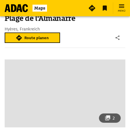
Maps
MENÜ
Plage de l'Almanarre
Hyères, Frankreich
Route planen
2