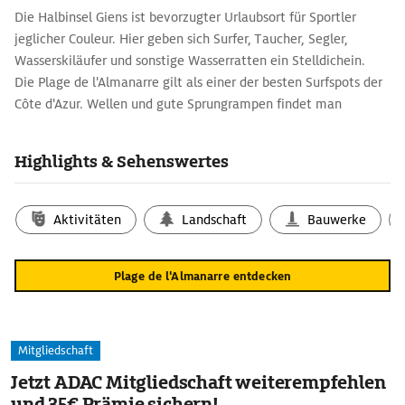
Die Halbinsel Giens ist bevorzugter Urlaubsort für Sportler
jeglicher Couleur. Hier geben sich Surfer, Taucher, Segler,
Wasserskiläufer und sonstige Wasserratten ein Stelldichein.
Die Plage de l'Almanarre gilt als einer der besten Surfspots der
Côte d'Azur. Wellen und gute Sprungrampen findet man
innerhalb der Bucht reichlich, wenn auch nur bei Mistral. Weiter
Richtung Almanarre - etwa in halber Höhe - verläuft eine
Highlights & Sehenswertes
Sandbank und wirft bei guten Bedingungen schon mal bis zu
zwei Meter hohe Wellen auf.
Aktivitäten
Landschaft
Bauwerke
Plage de l'Almanarre entdecken
Mitgliedschaft
Jetzt ADAC Mitgliedschaft weiterempfehlen
und 35€ Prämie sichern!