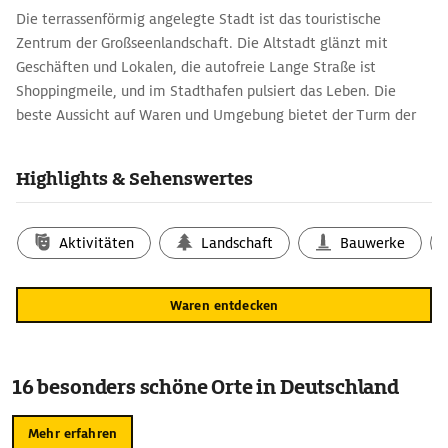
Die terrassenförmig angelegte Stadt ist das touristische
Zentrum der Großseenlandschaft. Die Altstadt glänzt mit
Geschäften und Lokalen, die autofreie Lange Straße ist
Shoppingmeile, und im Stadthafen pulsiert das Leben. Die
beste Aussicht auf Waren und Umgebung bietet der Turm der
Marienkirche – 176 Stufen führen hinauf. Den historischen
Überblick liefert das Stadtgeschichtliche Museum am Neuen
Highlights & Sehenswertes
Markt.
Aktivitäten
Landschaft
Bauwerke
Waren entdecken
16 besonders schöne Orte in Deutschland
Mehr erfahren