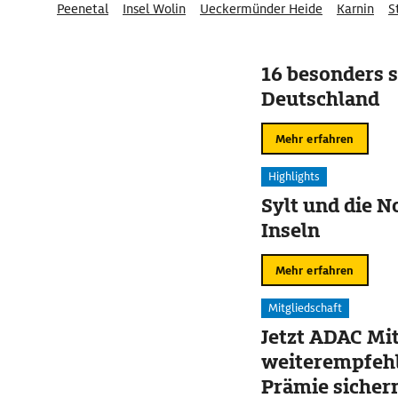
Peenetal
Insel Wolin
Ueckermünder Heide
Karnin
S
16 besonders s
Deutschland
Mehr erfahren
Highlights
Sylt und die N
Inseln
Mehr erfahren
Mitgliedschaft
Jetzt ADAC Mit
weiterempfehl
Prämie sicher