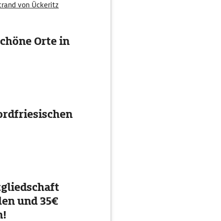
trand von Ückeritz
chöne Orte in
ordfriesischen
gliedschaft
en und 35€
n!