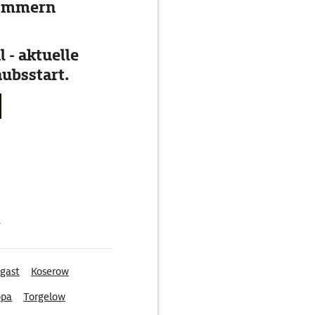
pommern
 - aktuelle
ubsstart.
g
gast
Koserow
opa
Torgelow