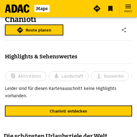
Maps
MENÜ
Chanioti
Route planen
Highlights & Sehenswertes
Aktivitäten
Landschaft
Bauwerke
Leider sind für diesen Kartenausschnitt keine Highlights
vorhanden.
Chanioti entdecken
Die schönsten Urlaubsziele der Welt