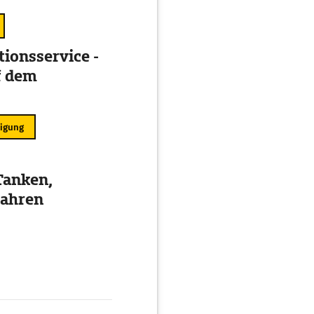
ionsservice -
f dem
ligung
Tanken,
fahren