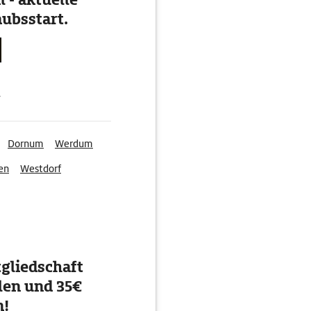
ubsstart.
g
Dornum
Werdum
en
Westdorf
gliedschaft
en und 35€
n!