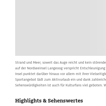
Strand und Meer, soweit das Auge reicht und kein störende
auf der Nordseeinsel Langeoog verspricht Entschleunigung p
Insel punktet darüber hinaus vor allem mit ihrer Vielseiti
Sportangebot lädt zum Aktivurlaub ein und dank zahlreic
Sehenswürdigkeiten ist auch für Kulturfans viel geboten. 
relaxt am vierzehn Kilometer langen Sandstrand, bucht e
und Wellnesscenter oder genießt die malerische Natur mit 
Highlights & Sehenswertes
Artenvielfalt. Unsere Reisetipps zeigen: Hier kommt jeder 