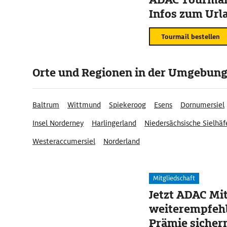
Infos zum Urla
Tourmail bestellen
Orte und Regionen in der Umgebun
Baltrum
Wittmund
Spiekeroog
Esens
Dornumersiel
Insel Norderney
Harlingerland
Niedersächsische Sielhäf
Westeraccumersiel
Norderland
Mitgliedschaft
Jetzt ADAC Mit
weiterempfehl
Prämie sicher