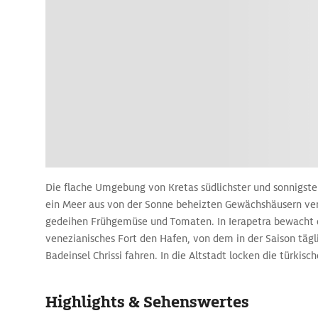
Die flache Umgebung von Kretas südlichster und sonnigste
ein Meer aus von der Sonne beheizten Gewächshäusern ve
gedeihen Frühgemüse und Tomaten. In Ierapetra bewacht e
venezianisches Fort den Hafen, von dem in der Saison tägli
Badeinsel Chrissi fahren. In die Altstadt locken die türkis
elegantem Brunnenhaus und Minarett sowie ein kleines A
nahe dem Hafen. Hier zeigt ein spätminoischer Sarkophag 
Highlights & Sehenswertes
Jagdszenen.