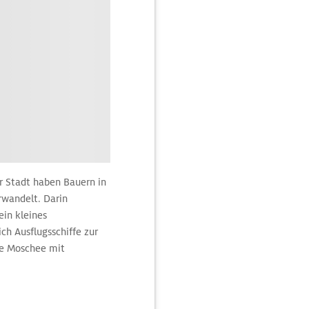
r Stadt haben Bauern in
rwandelt. Darin
in kleines
ch Ausflugsschiffe zur
che Moschee mit
rchäologisches Museum
skizzenhaft ausgeführte