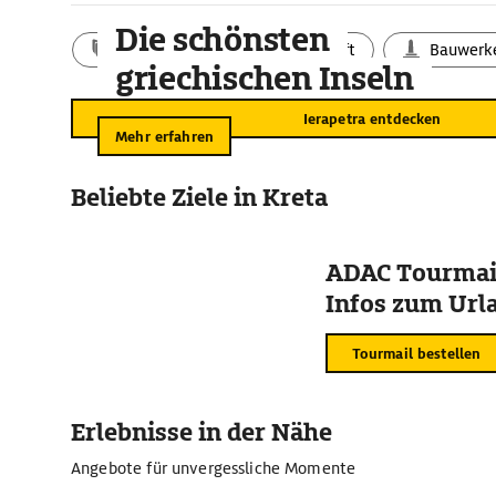
Die schönsten
Aktivitäten
Landschaft
Bauwerk
griechischen Inseln
Ierapetra entdecken
Mehr erfahren
Beliebte Ziele in Kreta
ADAC Tourmail
Infos zum Urla
Tourmail bestellen
Erlebnisse in der Nähe
Angebote für unvergessliche Momente