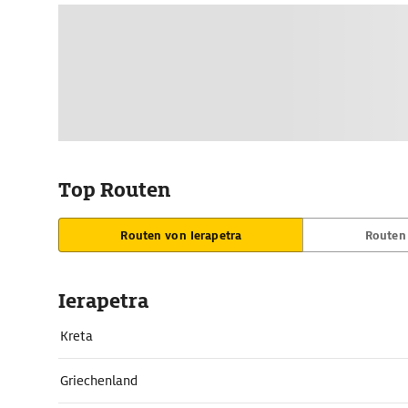
Top Routen
Routen von Ierapetra
Routen 
Ierapetra
Kreta
Griechenland