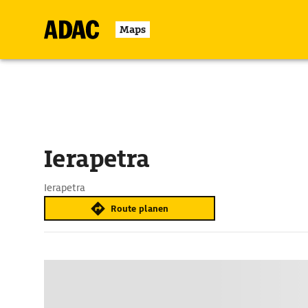
Maps
Ierapetra
Ierapetra
Route planen