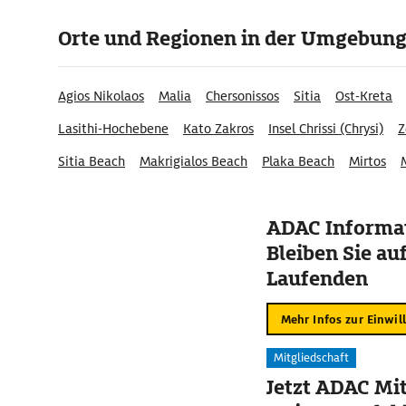
Orte und Regionen in der Umgebun
Agios Nikolaos
Malia
Chersonissos
Sitia
Ost-Kreta
Lasithi-Hochebene
Kato Zakros
Insel Chrissi (Chrysi)
Z
Sitia Beach
Makrigialos Beach
Plaka Beach
Mirtos
Psikhrón
ADAC Informat
Bleiben Sie au
Laufenden
Mehr Infos zur Einwil
Mitgliedschaft
Jetzt ADAC Mit