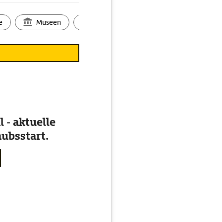
e
Museen
Ortsbild
Touren
Ges
 - aktuelle
ubsstart.