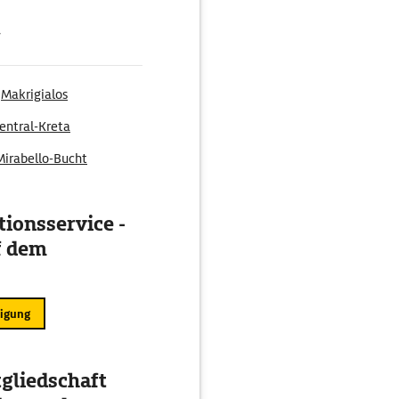
g
Makrigialos
entral-Kreta
Mirabello-Bucht
ionsservice -
f dem
ligung
gliedschaft